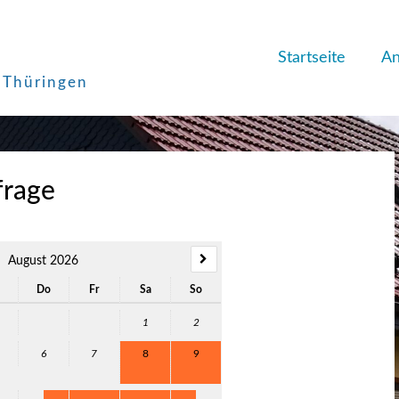
Startseite
An
 Thüringen
frage
August 2026
Do
Fr
Sa
So
1
2
6
7
8
9