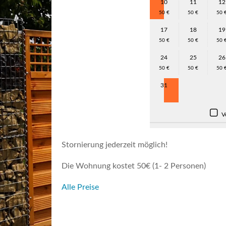
10
11
12
50 €
50 €
50 
17
18
19
50 €
50 €
50 
24
25
26
50 €
50 €
50 
31
Ve
Stornierung jederzeit möglich!
Die Wohnung kostet 50€ (1- 2 Personen)
Alle Preise