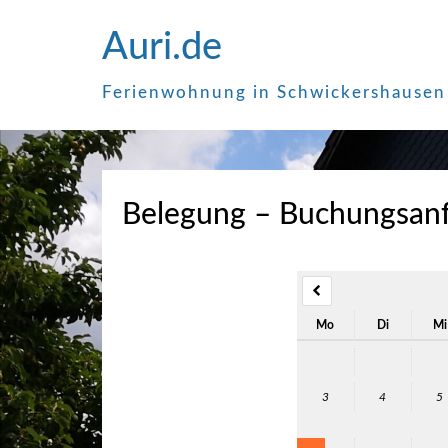
Zum
Auri.de
Inhalt
springen
Ferienwohnung in Schwickershausen
Belegung – Buchungsan
Mo
Di
Mi
3
4
5