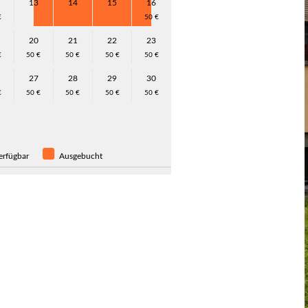
13
14
15
16
€
50 €
20
21
22
23
€
50 €
50 €
50 €
50 €
27
28
29
30
€
50 €
50 €
50 €
50 €
rfügbar
Ausgebucht