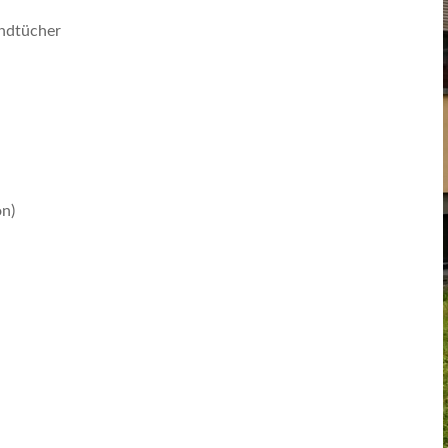
ndtücher
on)